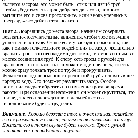
является засором, это может быть, стык или изгиб труб.
Чтобы убедиться, что трос добрался до засора, немного
вытяните его и снова протолкните. Если вновь уперлись в
преграду – это действительно засор.
Шаг 2.
Добравшись до места засора, начинайм совершать
возвратно-поступательные движения, чтобы трос разрушил
уплотнение в трубе. Лучше если у вас будет помощник, так
как, помимо толкательного воздействия на засор, желательно
вращать трос – это необходимо для обхода изгибов и стыков в
местах соединения труб. К слову, есть тросы с ручкой для
вращения – использовать его может и один человек, то есть
можно сразу толкать трос по трубе и прокручивать.
Желательно, одновременно с прочисткой трубы вливать в нее
горячую воду. Это поможет размягчить засор. Особое
внимание следует обратить на натяжение троса во время
работы. При ослаблении натяжения, он может скрутиться, что
приведет к его повреждению, и дальнейшее его
использование будет затруднено.
Внимание!
Хорошо держите трос в руках или зафиксируйте
его не размотанную часть, чтобы он не провалился в трубу.
Достать его в таком случае будет сложно. Трос с ручкой
защитит вас от подобной ситуации.