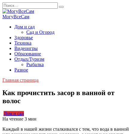
Перейти
Search
к
for:
содержанию
МогуВсеСам
Дом и сад
Сад и Огород
Здоровье
Техника
Видеоигры
Образование
Отдых/Туризм
Рыбалка
Разное
Главная страница
Как прочистить засор в ванной от
волос
Дом и сад
На чтение
3 мин
Каждый в нашей жизни сталкивался с тем, что вода в ванной